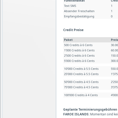
Funktionalität
Cred
Text SMS
1
Absender Freischalten
1
Empfangsbestätigung
0
Credit Preise
Paket
Preis
500 Credits à 6 Cents
30.0
1’000 Credits à 6 Cents
60.0
2’500 Credits à 6 Cents
150.
5’000 Credits à 6 Cents
300.
10’000 Credits à 5.5 Cents
550.
25’000 Credits à 5.5 Cents
1’37
50’000 Credits à 4.5 Cents
2’25
75’000 Credits à 4.5 Cents
3’37
100’000 Credits à 4 Cents
4’00
Geplante Terminierungsgebühren (L
FAROE ISLANDS:
Momentan sind kei