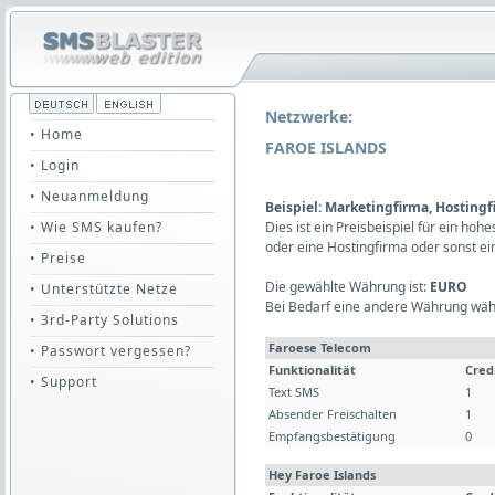
Netzwerke:
• Home
FAROE ISLANDS
• Login
• Neuanmeldung
Beispiel: Marketingfirma, Hosting
• Wie SMS kaufen?
Dies ist ein Preisbeispiel für ein ho
oder eine Hostingfirma oder sonst e
• Preise
Die gewählte Währung ist:
EURO
• Unterstützte Netze
Bei Bedarf eine andere Währung wäh
• 3rd-Party Solutions
Faroese Telecom
• Passwort vergessen?
Funktionalität
Cred
• Support
Text SMS
1
Absender Freischalten
1
Empfangsbestätigung
0
Hey Faroe Islands