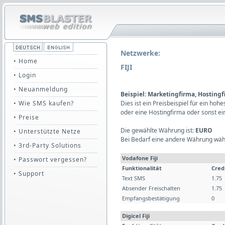
Netzwerke:
• Home
FIJI
• Login
• Neuanmeldung
Beispiel: Marketingfirma, Hosting
• Wie SMS kaufen?
Dies ist ein Preisbeispiel für ein ho
oder eine Hostingfirma oder sonst e
• Preise
Die gewählte Währung ist:
EURO
• Unterstützte Netze
Bei Bedarf eine andere Währung wäh
• 3rd-Party Solutions
Vodafone Fiji
• Passwort vergessen?
Funktionalität
Cred
• Support
Text SMS
1.75
Absender Freischalten
1.75
Empfangsbestätigung
0
Digicel Fiji