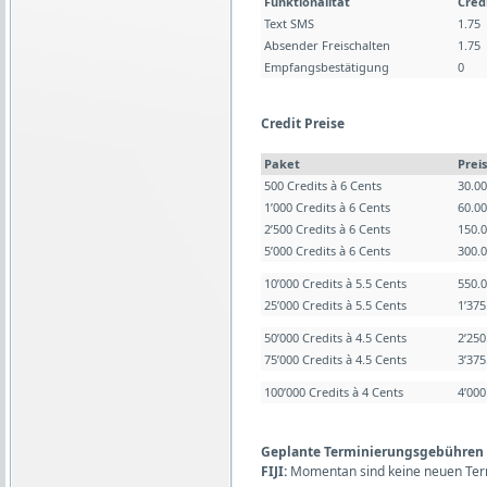
Funktionalität
Cred
Text SMS
1.75
Absender Freischalten
1.75
Empfangsbestätigung
0
Credit Preise
Paket
Preis
500 Credits à 6 Cents
30.0
1’000 Credits à 6 Cents
60.0
2’500 Credits à 6 Cents
150.
5’000 Credits à 6 Cents
300.
10’000 Credits à 5.5 Cents
550.
25’000 Credits à 5.5 Cents
1’37
50’000 Credits à 4.5 Cents
2’25
75’000 Credits à 4.5 Cents
3’37
100’000 Credits à 4 Cents
4’00
Geplante Terminierungsgebühren (L
FIJI:
Momentan sind keine neuen Ter