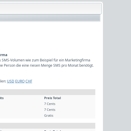
firma
hes SMS-Volumen wie zum Beispiel für ein Marketingfirma
ine Person die eine riesen Menge SMS pro Monat benötigt.
len:
USD
EURO
CHF
its
Preis Total
7 Cents
7 Cents
Gratis