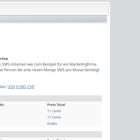
firma
hes SMS-Volumen wie zum Beispiel für ein Marketingfirma
ine Person die eine riesen Menge SMS pro Monat benötigt.
len:
USD
EURO
CHF
its
Preis Total
11 Cents
11 Cents
Gratis