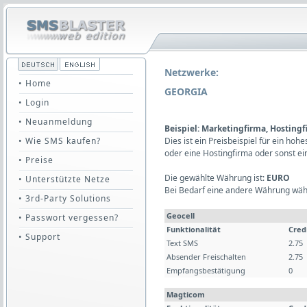
Netzwerke:
• Home
GEORGIA
• Login
• Neuanmeldung
Beispiel: Marketingfirma, Hosting
• Wie SMS kaufen?
Dies ist ein Preisbeispiel für ein ho
oder eine Hostingfirma oder sonst e
• Preise
Die gewählte Währung ist:
EURO
• Unterstützte Netze
Bei Bedarf eine andere Währung wäh
• 3rd-Party Solutions
Geocell
• Passwort vergessen?
Funktionalität
Cred
• Support
Text SMS
2.75
Absender Freischalten
2.75
Empfangsbestätigung
0
Magticom