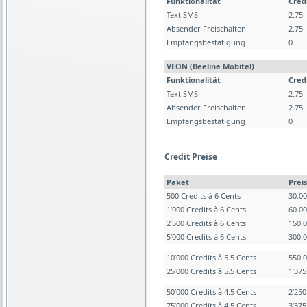
Funktionalität
Cred
Text SMS
2.75
Absender Freischalten
2.75
Empfangsbestätigung
0
VEON (Beeline Mobitel)
Funktionalität
Cred
Text SMS
2.75
Absender Freischalten
2.75
Empfangsbestätigung
0
Credit Preise
Paket
Preis
500 Credits à 6 Cents
30.0
1’000 Credits à 6 Cents
60.0
2’500 Credits à 6 Cents
150.
5’000 Credits à 6 Cents
300.
10’000 Credits à 5.5 Cents
550.
25’000 Credits à 5.5 Cents
1’37
50’000 Credits à 4.5 Cents
2’25
75’000 Credits à 4.5 Cents
3’37