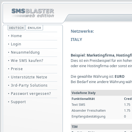
Netzwerke:
• Home
ITALY
• Login
• Neuanmeldung
Beispiel: Marketingfirma, Hosting
• Wie SMS kaufen?
Dies ist ein Preisbeispiel für ein ho
oder eine Hostingfirma oder sonst e
• Preise
Die gewählte Währung ist:
EURO
• Unterstützte Netze
Bei Bedarf eine andere Währung wäh
• 3rd-Party Solutions
Vodafone Italy
• Passwort vergessen?
Funktionalität
Cred
• Support
Text SMS
1.75
Absender Freischalten
1.75
Empfangsbestätigung
0
TIM