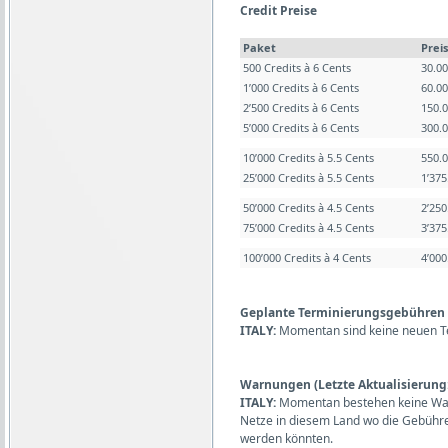
Credit Preise
Paket
Preis
500 Credits à 6 Cents
30.0
1’000 Credits à 6 Cents
60.0
2’500 Credits à 6 Cents
150.
5’000 Credits à 6 Cents
300.
10’000 Credits à 5.5 Cents
550.
25’000 Credits à 5.5 Cents
1’37
50’000 Credits à 4.5 Cents
2’25
75’000 Credits à 4.5 Cents
3’37
100’000 Credits à 4 Cents
4’00
Geplante Terminierungsgebühren (L
ITALY:
Momentan sind keine neuen T
Warnungen (Letzte Aktualisierung:
ITALY:
Momentan bestehen keine War
Netze in diesem Land wo die Gebühr
werden könnten.