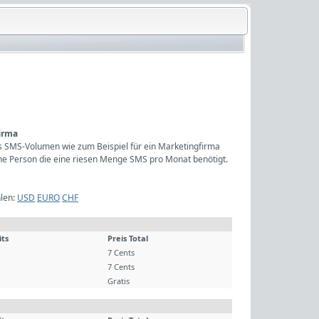
firma
hes SMS-Volumen wie zum Beispiel für ein Marketingfirma
ine Person die eine riesen Menge SMS pro Monat benötigt.
len:
USD
EURO
CHF
its
Preis Total
7 Cents
7 Cents
Gratis