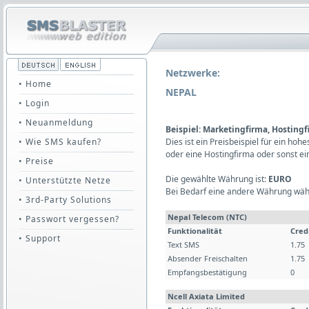
Netzwerke:
• Home
NEPAL
• Login
• Neuanmeldung
Beispiel: Marketingfirma, Hosting
• Wie SMS kaufen?
Dies ist ein Preisbeispiel für ein ho
oder eine Hostingfirma oder sonst e
• Preise
Die gewählte Währung ist:
EURO
• Unterstützte Netze
Bei Bedarf eine andere Währung wäh
• 3rd-Party Solutions
Nepal Telecom (NTC)
• Passwort vergessen?
Funktionalität
Cred
• Support
Text SMS
1.75
Absender Freischalten
1.75
Empfangsbestätigung
0
Ncell Axiata Limited