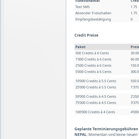
Funktionalität
Cred
Text SMS
1.75
Absender Freischalten
1.75
Empfangsbestätigung
0
Credit Preise
Paket
Preis
500 Credits à 6 Cents
30.0
1’000 Credits à 6 Cents
60.0
2’500 Credits à 6 Cents
150.
5’000 Credits à 6 Cents
300.
10’000 Credits à 5.5 Cents
550.
25’000 Credits à 5.5 Cents
1’37
50’000 Credits à 4.5 Cents
2’25
75’000 Credits à 4.5 Cents
3’37
100’000 Credits à 4 Cents
4’00
Geplante Terminierungsgebühren (L
NEPAL:
Momentan sind keine neuen 