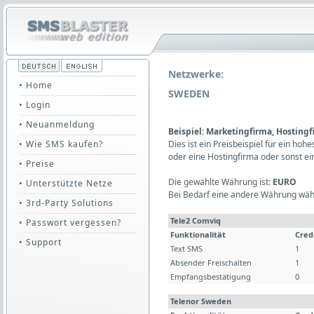
Netzwerke:
• Home
SWEDEN
• Login
• Neuanmeldung
Beispiel: Marketingfirma, Hosting
• Wie SMS kaufen?
Dies ist ein Preisbeispiel für ein ho
oder eine Hostingfirma oder sonst e
• Preise
Die gewählte Währung ist:
EURO
• Unterstützte Netze
Bei Bedarf eine andere Währung wäh
• 3rd-Party Solutions
Tele2 Comviq
• Passwort vergessen?
Funktionalität
Cred
• Support
Text SMS
1
Absender Freischalten
1
Empfangsbestätigung
0
Telenor Sweden