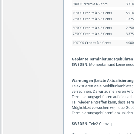
5’000 Credits à 6 Cents
300.
10’000 Credits à 5.5 Cents
550.
25’000 Credits à 5.5 Cents
1’37
50’000 Credits à 4.5 Cents
2’25
75’000 Credits à 4.5 Cents
3’37
100’000 Credits à 4 Cents
4’00
Geplante Terminierungsgebühren (L
SWEDEN:
Momentan sind keine neue
Warnungen (Letzte Aktualisierung:
Es existieren viele Mobilfunkanbiet
verrechnen. Da wir zu mehreren Anb
Terminierungsgebühren auf die nachf
Fall wieder eintreffen kann, dass T
Möglichkeit versuchen wir, neue Gebüh
Terminierungsgebühren" abzubilden.
SWEDEN:
Tele2 Comviq