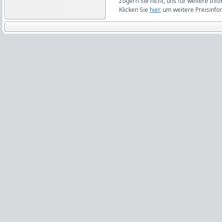
Zögern Sie nicht, uns für weitere Inf
Klicken Sie
hier
, um weitere Preisinfo