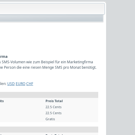
firma
hes SMS-Volumen wie zum Beispiel für ein Marketingfirma
ine Person die eine riesen Menge SMS pro Monat benötigt.
len:
USD
EURO
CHF
its
Preis Total
22.5 Cents
22.5 Cents
Gratis