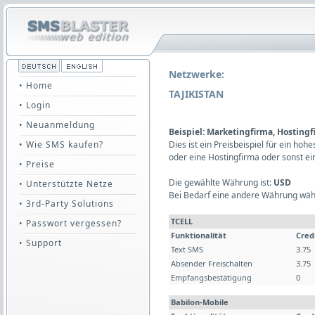
Netzwerke:
• Home
TAJIKISTAN
• Login
• Neuanmeldung
Beispiel: Marketingfirma, Hosting
• Wie SMS kaufen?
Dies ist ein Preisbeispiel für ein ho
oder eine Hostingfirma oder sonst e
• Preise
Die gewählte Währung ist:
USD
• Unterstützte Netze
Bei Bedarf eine andere Währung wäh
• 3rd-Party Solutions
TCELL
• Passwort vergessen?
Funktionalität
Cred
• Support
Text SMS
3.75
Absender Freischalten
3.75
Empfangsbestätigung
0
Babilon-Mobile