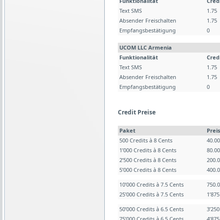
Funktionalität
Cred
Text SMS
1.75
Absender Freischalten
1.75
Empfangsbestätigung
0
UCOM LLC Armenia
Funktionalität
Cred
Text SMS
1.75
Absender Freischalten
1.75
Empfangsbestätigung
0
Credit Preise
Paket
Preis
500 Credits à 8 Cents
40.0
1’000 Credits à 8 Cents
80.0
2’500 Credits à 8 Cents
200.
5’000 Credits à 8 Cents
400.
10’000 Credits à 7.5 Cents
750.
25’000 Credits à 7.5 Cents
1’87
50’000 Credits à 6.5 Cents
3’25
75’000 Credits à 6.5 Cents
4’87