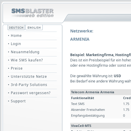
Netzwerke:
• Home
ARMENIA
• Login
• Neuanmeldung
Beispiel: Marketingfirma, Hosting
• Wie SMS kaufen?
Dies ist ein Preisbeispiel für ein ho
oder eine Hostingfirma oder sonst e
• Preise
Die gewählte Währung ist:
USD
• Unterstützte Netze
Bei Bedarf eine andere Währung wäh
• 3rd-Party Solutions
Telecom Armenia Armenia
• Passwort vergessen?
Funktionalität
Cred
• Support
Text SMS
1.75
Absender Freischalten
1.75
Empfangsbestätigung
0
VivaCell-MTS