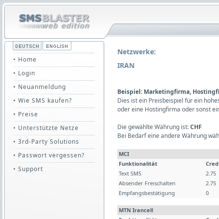
Netzwerke:
• Home
IRAN
• Login
• Neuanmeldung
Beispiel: Marketingfirma, Hosting
• Wie SMS kaufen?
Dies ist ein Preisbeispiel für ein ho
oder eine Hostingfirma oder sonst e
• Preise
Die gewählte Währung ist:
CHF
• Unterstützte Netze
Bei Bedarf eine andere Währung wäh
• 3rd-Party Solutions
MCI
• Passwort vergessen?
Funktionalität
Cred
• Support
Text SMS
2.75
Absender Freischalten
2.75
Empfangsbestätigung
0
MTN Irancell