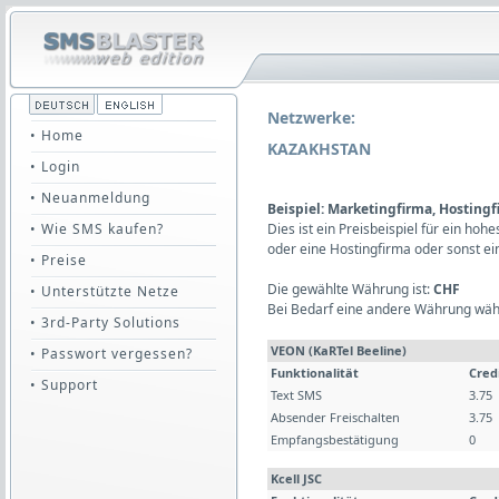
Netzwerke:
• Home
KAZAKHSTAN
• Login
• Neuanmeldung
Beispiel: Marketingfirma, Hosting
• Wie SMS kaufen?
Dies ist ein Preisbeispiel für ein ho
oder eine Hostingfirma oder sonst e
• Preise
Die gewählte Währung ist:
CHF
• Unterstützte Netze
Bei Bedarf eine andere Währung wäh
• 3rd-Party Solutions
VEON (KaRTel Beeline)
• Passwort vergessen?
Funktionalität
Cred
• Support
Text SMS
3.75
Absender Freischalten
3.75
Empfangsbestätigung
0
Kcell JSC