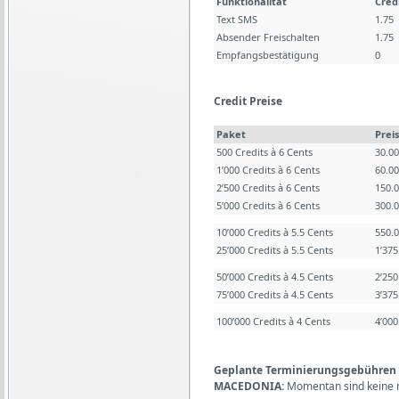
Funktionalität
Cred
Text SMS
1.75
Absender Freischalten
1.75
Empfangsbestätigung
0
Credit Preise
Paket
Preis
500 Credits à 6 Cents
30.0
1’000 Credits à 6 Cents
60.0
2’500 Credits à 6 Cents
150.
5’000 Credits à 6 Cents
300.
10’000 Credits à 5.5 Cents
550.
25’000 Credits à 5.5 Cents
1’37
50’000 Credits à 4.5 Cents
2’25
75’000 Credits à 4.5 Cents
3’37
100’000 Credits à 4 Cents
4’00
Geplante Terminierungsgebühren (L
MACEDONIA:
Momentan sind keine 