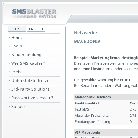
Netzwerke:
• Home
MACEDONIA
• Login
• Neuanmeldung
Beispiel: Marketingfirma, Hosting
• Wie SMS kaufen?
Dies ist ein Preisbeispiel für ein ho
oder eine Hostingfirma oder sonst e
• Preise
Die gewählte Währung ist:
EURO
• Unterstützte Netze
Bei Bedarf eine andere Währung wäh
• 3rd-Party Solutions
Makedonski Telekom
• Passwort vergessen?
Funktionalität
Cred
• Support
Text SMS
2.75
Absender Freischalten
2.75
Empfangsbestätigung
0
VIP Macedonia