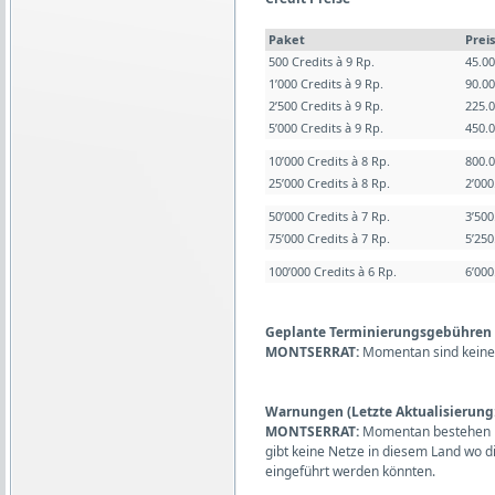
Paket
Preis
500 Credits à 9 Rp.
45.0
1’000 Credits à 9 Rp.
90.0
2’500 Credits à 9 Rp.
225.
5’000 Credits à 9 Rp.
450.
10’000 Credits à 8 Rp.
800.
25’000 Credits à 8 Rp.
2’00
50’000 Credits à 7 Rp.
3’50
75’000 Credits à 7 Rp.
5’25
100’000 Credits à 6 Rp.
6’00
Geplante Terminierungsgebühren (L
MONTSERRAT:
Momentan sind keine
Warnungen (Letzte Aktualisierung:
MONTSERRAT:
Momentan bestehen k
gibt keine Netze in diesem Land wo 
eingeführt werden könnten.