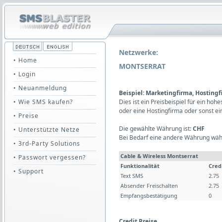
Netzwerke:
• Home
MONTSERRAT
• Login
• Neuanmeldung
Beispiel: Marketingfirma, Hosting
• Wie SMS kaufen?
Dies ist ein Preisbeispiel für ein ho
oder eine Hostingfirma oder sonst e
• Preise
Die gewählte Währung ist:
CHF
• Unterstützte Netze
Bei Bedarf eine andere Währung wäh
• 3rd-Party Solutions
Cable & Wireless Montserrat
• Passwort vergessen?
Funktionalität
Cred
• Support
Text SMS
2.75
Absender Freischalten
2.75
Empfangsbestätigung
0
Credit Preise