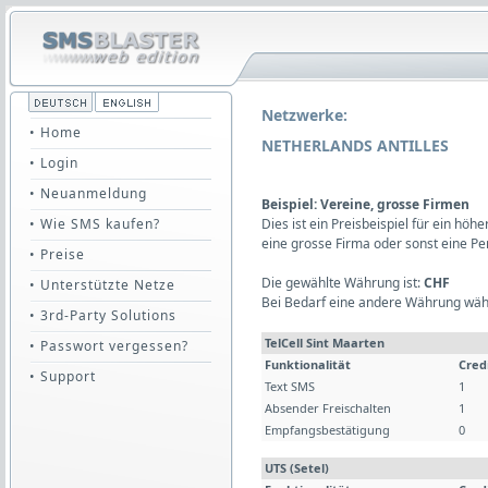
Netzwerke:
• Home
NETHERLANDS ANTILLES
• Login
• Neuanmeldung
Beispiel: Vereine, grosse Firmen
• Wie SMS kaufen?
Dies ist ein Preisbeispiel für ein hö
eine grosse Firma oder sonst eine P
• Preise
Die gewählte Währung ist:
CHF
• Unterstützte Netze
Bei Bedarf eine andere Währung wäh
• 3rd-Party Solutions
TelCell Sint Maarten
• Passwort vergessen?
Funktionalität
Cred
• Support
Text SMS
1
Absender Freischalten
1
Empfangsbestätigung
0
UTS (Setel)