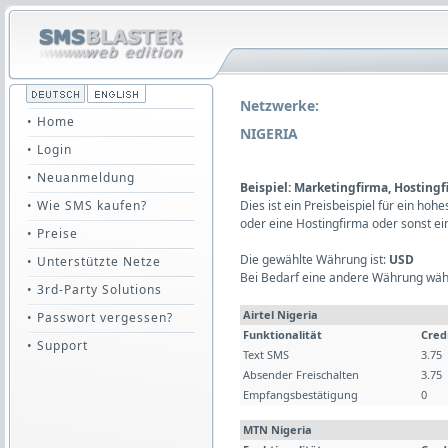
Netzwerke:
• Home
NIGERIA
• Login
• Neuanmeldung
Beispiel: Marketingfirma, Hosting
• Wie SMS kaufen?
Dies ist ein Preisbeispiel für ein ho
oder eine Hostingfirma oder sonst e
• Preise
Die gewählte Währung ist:
USD
• Unterstützte Netze
Bei Bedarf eine andere Währung wäh
• 3rd-Party Solutions
Airtel Nigeria
• Passwort vergessen?
Funktionalität
Cred
• Support
Text SMS
3.75
Absender Freischalten
3.75
Empfangsbestätigung
0
MTN Nigeria