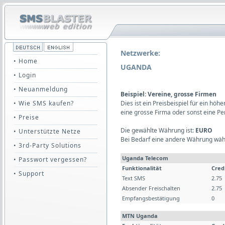
Netzwerke:
• Home
UGANDA
• Login
• Neuanmeldung
Beispiel: Vereine, grosse Firmen
• Wie SMS kaufen?
Dies ist ein Preisbeispiel für ein hö
eine grosse Firma oder sonst eine P
• Preise
Die gewählte Währung ist:
EURO
• Unterstützte Netze
Bei Bedarf eine andere Währung wäh
• 3rd-Party Solutions
Uganda Telecom
• Passwort vergessen?
Funktionalität
Cred
• Support
Text SMS
2.75
Absender Freischalten
2.75
Empfangsbestätigung
0
MTN Uganda