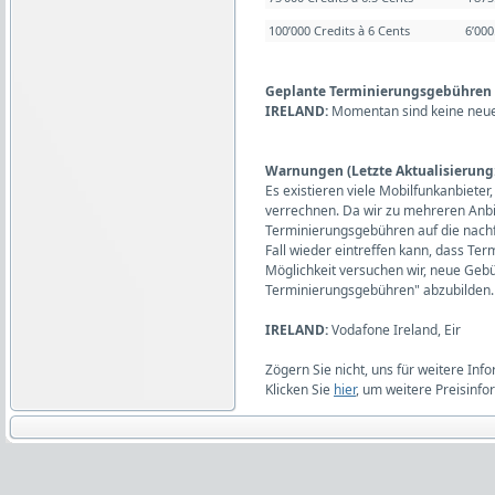
100’000 Credits à 6 Cents
6’00
Geplante Terminierungsgebühren (L
IRELAND:
Momentan sind keine neue
Warnungen (Letzte Aktualisierung:
Es existieren viele Mobilfunkanbiet
verrechnen. Da wir zu mehreren Anb
Terminierungsgebühren auf die nachf
Fall wieder eintreffen kann, dass T
Möglichkeit versuchen wir, neue Gebüh
Terminierungsgebühren" abzubilden.
IRELAND:
Vodafone Ireland, Eir
Zögern Sie nicht, uns für weitere Inf
Klicken Sie
hier
, um weitere Preisinfo