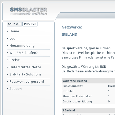
Netzwerke:
• Home
IRELAND
• Login
• Neuanmeldung
Beispiel: Vereine, grosse Firmen
• Wie SMS kaufen?
Dies ist ein Preisbeispiel für ein hö
eine grosse Firma oder sonst eine P
• Preise
Die gewählte Währung ist:
USD
• Unterstützte Netze
Bei Bedarf eine andere Währung wäh
• 3rd-Party Solutions
Vodafone Ireland
• Passwort vergessen?
Funktionalität
Cred
• Support
Text SMS
1
Absender Freischalten
1
Empfangsbestätigung
0
3 Ireland