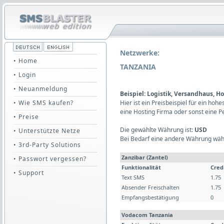
Netzwerke:
• Home
TANZANIA
• Login
• Neuanmeldung
Beispiel: Logistik, Versandhaus, H
• Wie SMS kaufen?
Hier ist ein Preisbeispiel für ein h
eine Hosting Firma oder sonst eine 
• Preise
Die gewählte Währung ist:
USD
• Unterstützte Netze
Bei Bedarf eine andere Währung wäh
• 3rd-Party Solutions
Zanzibar (Zantel)
• Passwort vergessen?
Funktionalität
Cred
• Support
Text SMS
1.75
Absender Freischalten
1.75
Empfangsbestätigung
0
Vodacom Tanzania