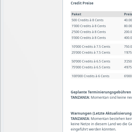
Credit Preise
Paket
Preis
500 Credits à 8 Cents
40.0
1’000 Credits à 8 Cents
80.0
2’500 Credits à 8 Cents
200.
5’000 Credits à 8 Cents
400.
10’000 Credits à 7.5 Cents
750.
25’000 Credits à 7.5 Cents
1’87
50’000 Credits à 6.5 Cents
3’25
75’000 Credits à 6.5 Cents
4’87
100’000 Credits à 6 Cents
6’00
Geplante Terminierungsgebühren (L
TANZANIA:
Momentan sind keine ne
Warnungen (Letzte Aktualisierung:
TANZANIA:
Momentan bestehen kein
keine Netze in diesem Land wo die 
eingeführt werden könnten.