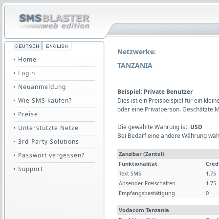
Netzwerke:
• Home
TANZANIA
• Login
• Neuanmeldung
Beispiel: Private Benutzer
• Wie SMS kaufen?
Dies ist ein Preisbeispiel für ein kl
oder eine Privatperson. Geschätzte 
• Preise
Die gewählte Währung ist:
USD
• Unterstützte Netze
Bei Bedarf eine andere Währung wäh
• 3rd-Party Solutions
Zanzibar (Zantel)
• Passwort vergessen?
Funktionalität
Cred
• Support
Text SMS
1.75
Absender Freischalten
1.75
Empfangsbestätigung
0
Vodacom Tanzania